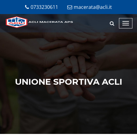
0733230611
macerata@acli.it
Toggl
navig
UNIONE SPORTIVA ACLI