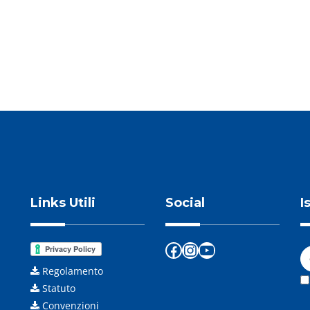
NEXT POST
Links Utili
Social
I
Facebook
Instagram
YouTube
Regolamento
Statuto
Convenzioni