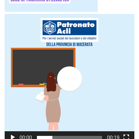
Video
Player
Play
00:00
00:19