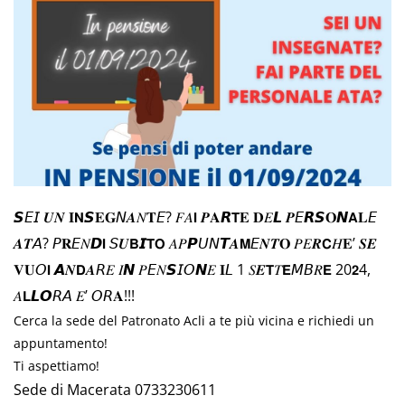
𝙎𝘌𝘐 𝑼𝑵 𝐈𝗡𝙎𝐄𝐆𝘕𝑨𝑁𝐓𝘌? 𝐹𝐴𝗜 𝑷𝐀𝙍𝗧𝐄 𝐃𝐸𝙇 𝑷𝘌𝙍𝙎𝐎𝙉𝗔𝐋𝘌
𝑨𝑻𝘈? 𝘗𝐑𝘌𝑁𝘿𝗜 𝘚𝑼𝗕𝙄𝗧𝗢 𝐴𝑃𝙋𝘜𝘕𝙏𝑨𝗠𝘌𝑵𝑻𝐎 𝑃𝐸𝑹𝗖𝐻𝐄’ 𝑺𝑬
𝐕𝐔𝘖𝗜 𝘼𝑵𝗗𝑨𝘙𝐸 𝐼𝙉 𝑃𝘌𝑁𝙎𝘐𝘖𝙉𝐸 𝐈𝘓 1 𝑆𝑬𝗧𝑇𝗘𝘔𝘉𝑅𝗘 20𝟮4,
𝐴𝗟𝙇𝙊𝘙𝘈 𝐸’ 𝘖𝘙𝐀!!!
Cerca la sede del Patronato Acli a te più vicina e richiedi un
appuntamento!
Ti aspettiamo!
Sede di Macerata 0733230611