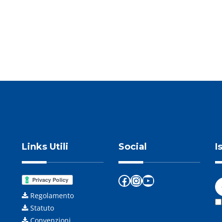
NEXT POST
Links Utili
Social
I
Facebook
Instagram
YouTube
Regolamento
Statuto
Convenzioni